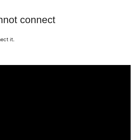
nnot connect
ct it.