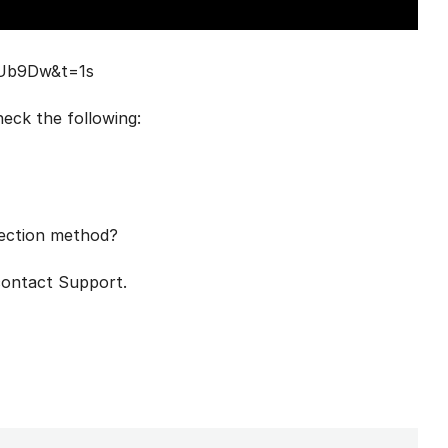
CUb9Dw&t=1s
eck the following:
nection method?
 contact Support.