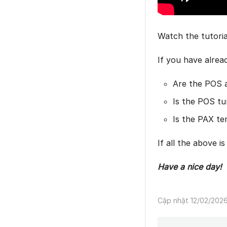
Watch the tutor
If you have alrea
Are the POS 
Is the POS t
Is the PAX te
If all the above 
Have a nice day!
Cập nhật 12/02/202