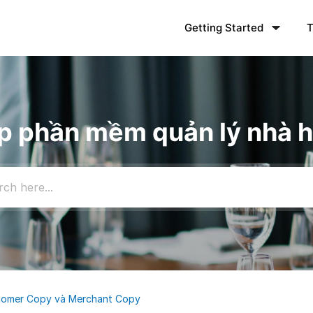
Getting Started
T
iúp phần mềm quản lý nhà
ustomer Copy và Merchant Copy