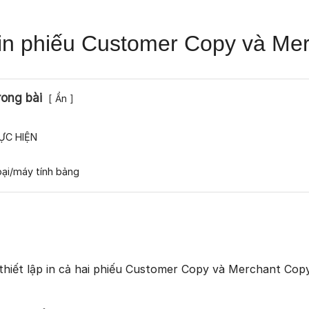
p in phiếu Customer Copy và Me
rong bài
Ẩn
HỰC HIỆN
hoại/máy tính bảng
hiết lập in cả hai phiếu Customer Copy và Merchant Copy h