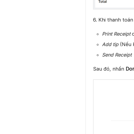
6. Khi thanh toán
Print Receipt
c
Add tip
(Nếu 
Send Receipt
Sau đó, nhấn
Do