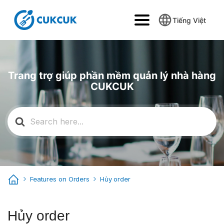
Tiếng Việt
Trang trợ giúp phần mềm quản lý nhà hàng
CUKCUK
Search
for:
Features on Orders
Hủy order
Hủy order